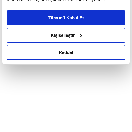
reklam/pazarlama faaliyetlerinin yapılması, amaçlarıyla
sınırlı olarak açık rızanız dahilinde kullanılacaktır.
Tümünü Kabul Et
Çerezlere ilişkin tercihlerinizi çerez paneli vasıtasıyla
belirleyebilirsiniz. Çerezlere ilişkin detaylı bilgi için
Ayarlar butonuna tıklayabilir,
Çerez Bilgilendirme
Kişiselleştir
Metnimizi ziyaret edebilirsiniz.
6698 sayılı Kişisel Verilerin Korunması Kanunu uyarınca
Reddet
hazırlanmış olan İnternet Sitesi Aydınlatma Metnimizi
okumak ve sitemizi ziyaretiniz kapsamında
gerçekleştirilen veri işleme faaliyetleri ile ilgili daha
detaylı bilgi almak için lütfen
tıklayınız.