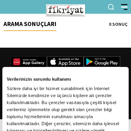
ARAMA SONUÇLARI
0 SONUÇ
Verilerinizin sorumlu kullanımı
Sizlere daha iyi bir hizmet sunabilmek için İnternet
2026
Fikriyat
. Tüm hakları saklıdır.
Sitemizde kendimize ve üçüncü kişilere ait çerezler
kullanılmaktadır. Bu çerezler vasıtasıyla çeşitli kişisel
verileriniz işlenmekte olup gerekli olan çerezler bilgi
toplumu hizmetlerinin sunulması amacıyla
kullanılmaktadır. Diğer çerezler, sitemizin daha işlevsel
kılınması ve kişiselleştirilmesi ve sizlere yönelik