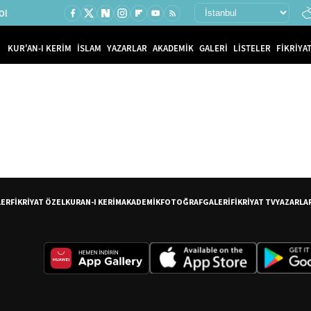
Ol
KUR'AN-I KERİM
İSLAM
YAZARLAR
AKADEMİK
GALERİ
LİSTELER
FİKRİYAT
LER
FİKRİYAT ÖZEL
KURAN-I KERİM
AKADEMİK
FOTOĞRAF
GALERİ
FİKRİYAT TV
YAZARLA