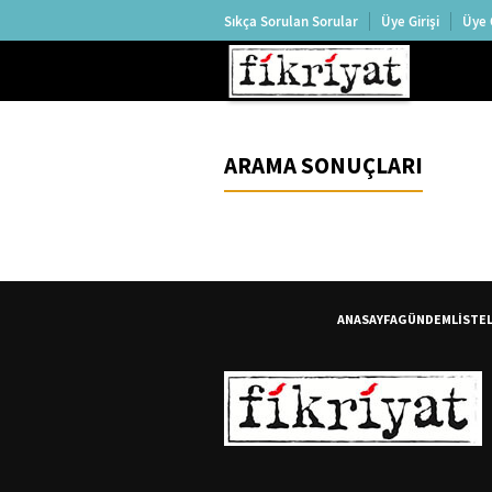
Sıkça Sorulan Sorular
Üye Girişi
Üye 
ARAMA SONUÇLARI
ANASAYFA
GÜNDEM
LİSTE