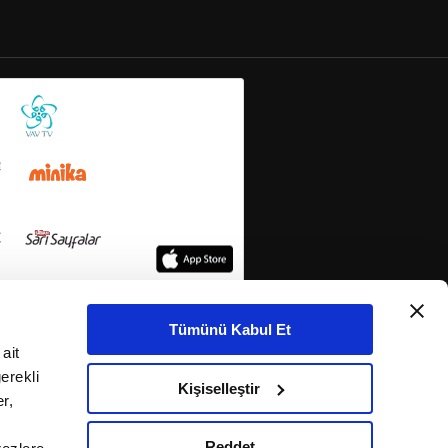
Tümünü Kabul Et
ait
erekli
Kişiselleştir
r,
Reddet