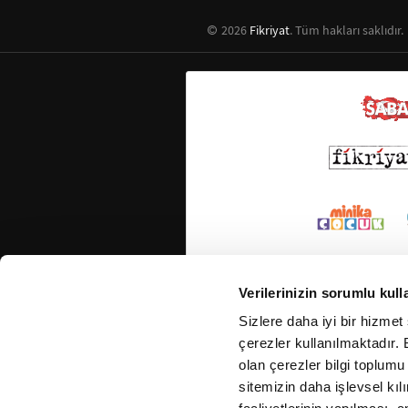
2026
Fikriyat
. Tüm hakları saklıdır.
Verilerinizin sorumlu kull
Sizlere daha iyi bir hizmet
çerezler kullanılmaktadır. B
olan çerezler bilgi toplumu
sitemizin daha işlevsel kıl