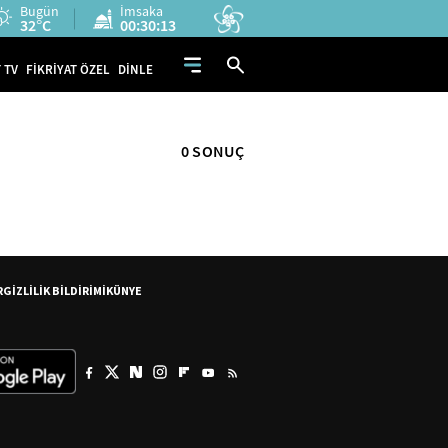
Bugün
İmsaka
32°C
00:30:13
 TV
FİKRİYAT ÖZEL
DİNLE
0 SONUÇ
R
GİZLİLİK BİLDİRİMİ
KÜNYE