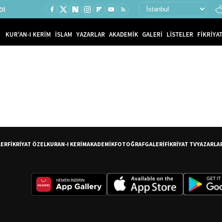
Ol
KUR'AN-I KERİM
İSLAM
YAZARLAR
AKADEMİK
GALERİ
LİSTELER
FİKRİYAT
LER
FİKRİYAT ÖZEL
KURAN-I KERİM
AKADEMİK
FOTOĞRAF
GALERİ
FİKRİYAT TV
YAZARLA