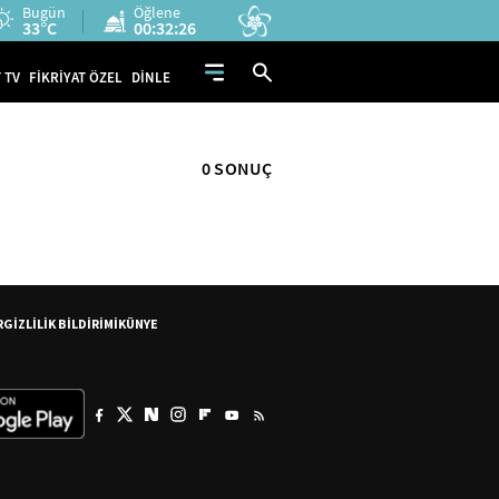
Bugün
Öğlene
33°C
00:32:26
 TV
FİKRİYAT ÖZEL
DİNLE
0 SONUÇ
R
GİZLİLİK BİLDİRİMİ
KÜNYE