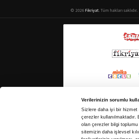
2026
Fikriyat
. Tüm hakları saklıdır.
Verilerinizin sorumlu kull
Sizlere daha iyi bir hizmet
çerezler kullanılmaktadır. B
olan çerezler bilgi toplumu
sitemizin daha işlevsel kıl