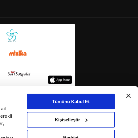
Tümünü Kabul Et
ait
erekli
Kişiselleştir
r,
Reddet