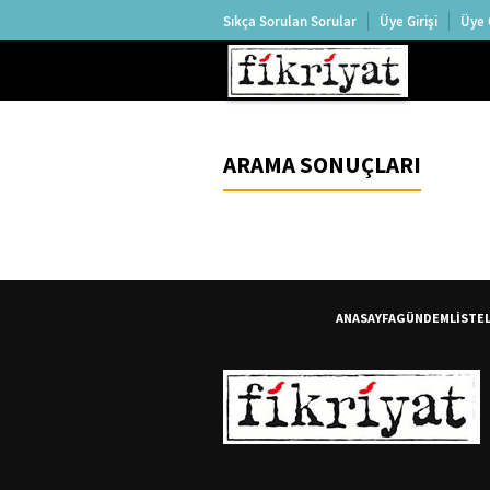
Sıkça Sorulan Sorular
Üye Girişi
Üye 
ARAMA SONUÇLARI
ANASAYFA
GÜNDEM
LİSTE