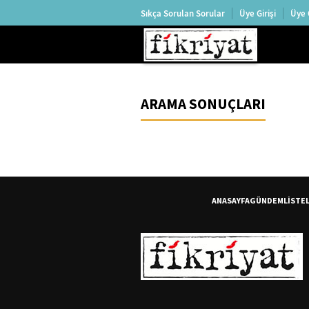
Sıkça Sorulan Sorular
Üye Girişi
Üye 
ARAMA SONUÇLARI
ANASAYFA
GÜNDEM
LİSTE