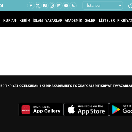
Ol
KUR'AN-I KERİM
İSLAM
YAZARLAR
AKADEMİK
GALERİ
LİSTELER
FİKRİYAT
LER
FİKRİYAT ÖZEL
KURAN-I KERİM
AKADEMİK
FOTOĞRAF
GALERİ
FİKRİYAT TV
YAZARLA