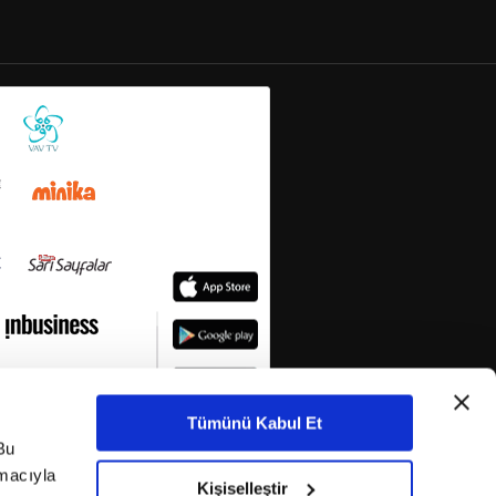
Tümünü Kabul Et
Bu
amacıyla
Kişiselleştir