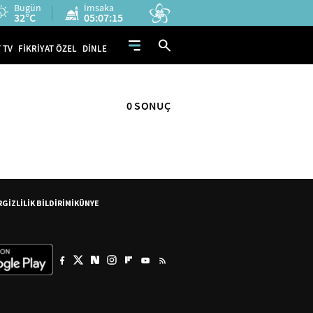
Bugün
İmsaka
32°C
05:07:15
 TV
FİKRİYAT ÖZEL
DİNLE
0 SONUÇ
R
GİZLİLİK BİLDİRİMİ
KÜNYE