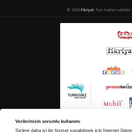
2026
Fikriyat
. Tüm hakları saklıdır.
Verilerinizin sorumlu kullanımı
Sizlere daha iyi bir hizmet sunabilmek için İnternet Site