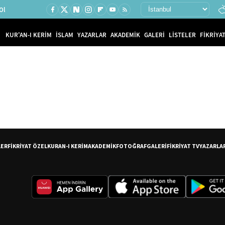
Ol
KUR'AN-I KERİM
İSLAM
YAZARLAR
AKADEMİK
GALERİ
LİSTELER
FİKRİYAT
LER
FİKRİYAT ÖZEL
KURAN-I KERİM
AKADEMİK
FOTOĞRAF
GALERİ
FİKRİYAT TV
YAZARLA