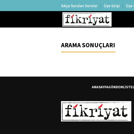
Sıkça Sorulan Sorular
Üye Girişi
Üye 
ARAMA SONUÇLARI
ANASAYFA
GÜNDEM
LİSTE