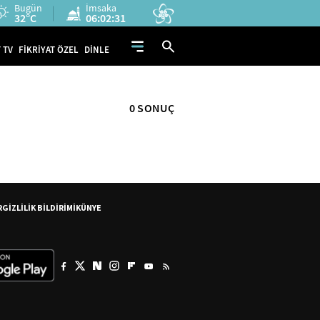
Bugün
İmsaka
32°C
06:02:31
 TV
FİKRİYAT ÖZEL
DİNLE
0 SONUÇ
R
GİZLİLİK BİLDİRİMİ
KÜNYE