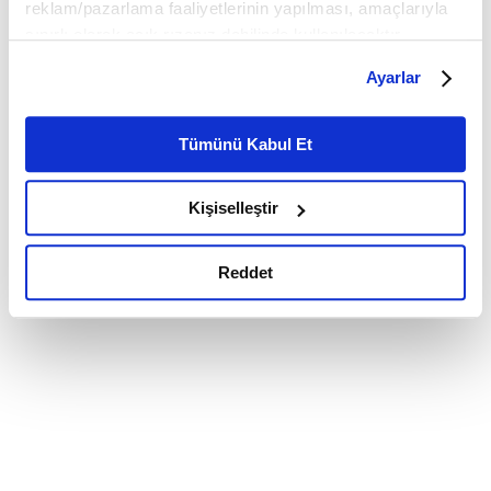
reklam/pazarlama faaliyetlerinin yapılması, amaçlarıyla
sınırlı olarak açık rızanız dahilinde kullanılacaktır.
Çerezlere ilişkin tercihlerinizi çerez paneli vasıtasıyla
Ayarlar
belirleyebilirsiniz. Çerezlere ilişkin detaylı bilgi için
Ayarlar butonuna tıklayabilir,
Çerez Bilgilendirme
Metnimizi ziyaret edebilirsiniz.
Tümünü Kabul Et
6698 sayılı Kişisel Verilerin Korunması Kanunu uyarınca
hazırlanmış olan İnternet Sitesi Aydınlatma Metnimizi
Kişiselleştir
okumak ve sitemizi ziyaretiniz kapsamında
gerçekleştirilen veri işleme faaliyetleri ile ilgili daha
detaylı bilgi almak için lütfen
tıklayınız.
Reddet