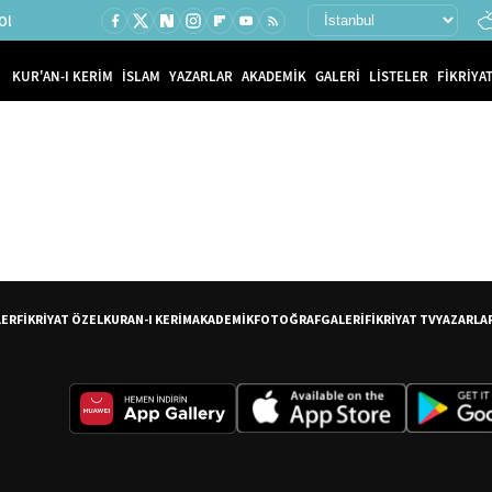
Ol
KUR'AN-I KERİM
İSLAM
YAZARLAR
AKADEMİK
GALERİ
LİSTELER
FİKRİYAT
LER
FİKRİYAT ÖZEL
KURAN-I KERİM
AKADEMİK
FOTOĞRAF
GALERİ
FİKRİYAT TV
YAZARLA