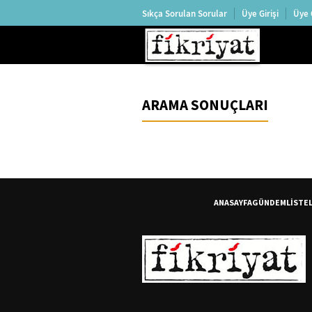
Sıkça Sorulan Sorular
Üye Girişi
Üye 
ARAMA SONUÇLARI
ANASAYFA
GÜNDEM
LİSTE