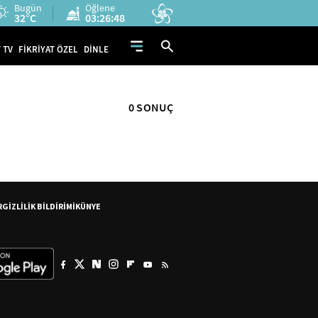
Bugün
Öğlene
32°C
03:26:47
 TV
FİKRİYAT ÖZEL
DİNLE
0 SONUÇ
R
GİZLİLİK BİLDİRİMİ
KÜNYE