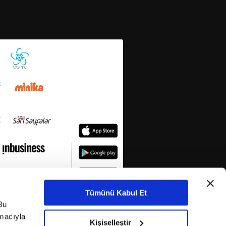
Tümünü Kabul Et
Bu
amacıyla
Kişiselleştir