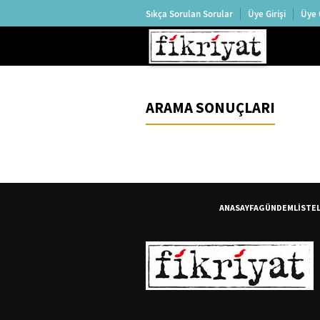
Sıkça Sorulan Sorular
Üye Girişi
Üye 
ARAMA SONUÇLARI
ANASAYFA
GÜNDEM
LİSTE