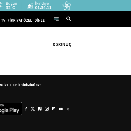
Bugün
İkindiye
32°C
01:34:11
 TV
FİKRİYAT ÖZEL
DİNLE
0 SONUÇ
R
GİZLİLİK BİLDİRİMİ
KÜNYE