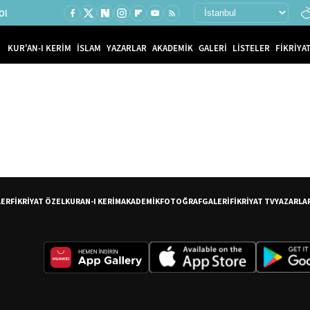
Ol
KUR'AN-I KERİM
İSLAM
YAZARLAR
AKADEMİK
GALERİ
LİSTELER
FİKRİYAT
LER
FİKRİYAT ÖZEL
KURAN-I KERİM
AKADEMİK
FOTOĞRAF
GALERİ
FİKRİYAT TV
YAZARLA