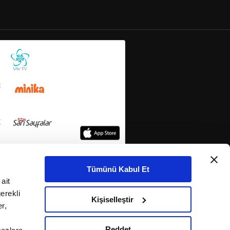
Tümünü Kabul Et
ait
erekli
Kişiselleştir
r,
Reddet