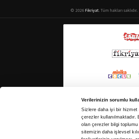
2026
Fikriyat
. Tüm hakları saklıdır.
Verilerinizin sorumlu kull
Sizlere daha iyi bir hizmet
çerezler kullanılmaktadır. B
olan çerezler bilgi toplumu
sitemizin daha işlevsel kıl