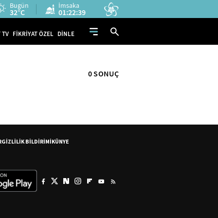
Bugün
İmsaka
32°C
01:22:38
 TV
FİKRİYAT ÖZEL
DİNLE
0 SONUÇ
R
GİZLİLİK BİLDİRİMİ
KÜNYE