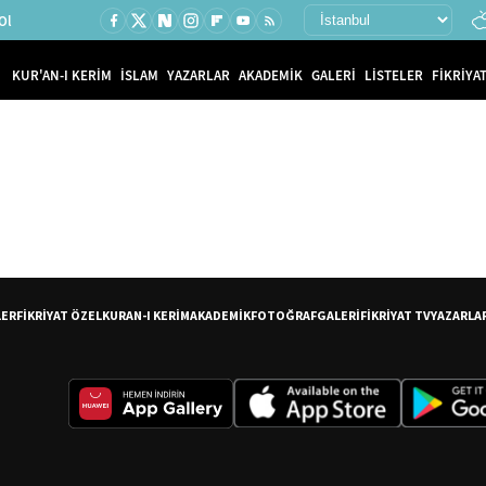
Ol
KUR'AN-I KERİM
İSLAM
YAZARLAR
AKADEMİK
GALERİ
LİSTELER
FİKRİYAT
LER
FİKRİYAT ÖZEL
KURAN-I KERİM
AKADEMİK
FOTOĞRAF
GALERİ
FİKRİYAT TV
YAZARLA