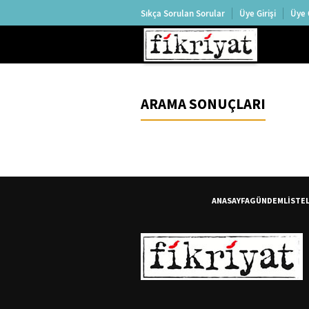
Sıkça Sorulan Sorular
Üye Girişi
Üye 
ARAMA SONUÇLARI
ANASAYFA
GÜNDEM
LİSTE