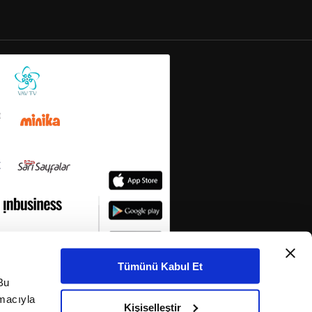
Tümünü Kabul Et
Bu
amacıyla
Kişiselleştir