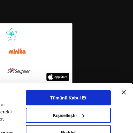
Tümünü Kabul Et
ait
erekli
Kişiselleştir
r,
Reddet