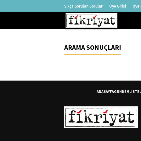
Sıkça Sorulan Sorular
Üye Girişi
Üye 
ARAMA SONUÇLARI
ANASAYFA
GÜNDEM
LİSTE