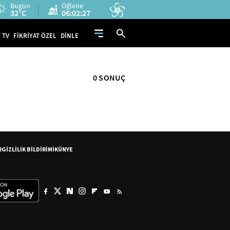
Bugün
Öğlene
32°C
06:02:27
 TV
FİKRİYAT ÖZEL
DİNLE
0 SONUÇ
R
GİZLİLİK BİLDİRİMİ
KÜNYE