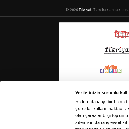
2026
Fikriyat
. Tüm hakları saklıdır.
Verilerinizin sorumlu kull
Sizlere daha iyi bir hizmet
çerezler kullanılmaktadır. B
olan çerezler bilgi toplumu
sitemizin daha işlevsel kıl