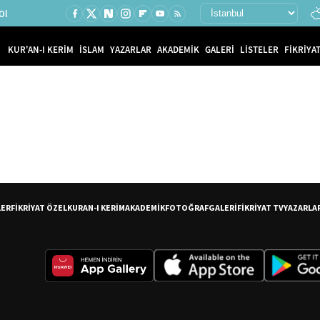
Ol
KUR'AN-I KERİM
İSLAM
YAZARLAR
AKADEMİK
GALERİ
LİSTELER
FİKRİYAT
LER
FİKRİYAT ÖZEL
KURAN-I KERİM
AKADEMİK
FOTOĞRAF
GALERİ
FİKRİYAT TV
YAZARLA