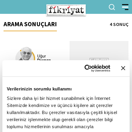
ARAMA SONUÇLARI
4 SONUÇ
Fuad Şemsi İnan-5
70. Sait Faik Abasıyanık
Verilerinizin sorumlu kullanımı
Hikaye Armağanı, Barlas
(Bu makalenin dördüncü
Sizlere daha iyi bir hizmet sunabilmek için İnternet
bölümü geçen hafta
Özarıkça'ya verildi
neşredilmiştir) FUAD ŞEMSİ
Sitemizde kendimize ve üçüncü kişilere ait çerezler
Darüşşafaka Cemiyeti ve
İNAN - 4 Fuad Bey'in hakîkî
Türkiye İş Bankası Kültür
kullanılmaktadır. Bu çerezler vasıtasıyla çeşitli kişisel
dostlarından...
Yayınları işbirliğiyle bu yıl 70.
verileriniz işlenmekte olup gerekli olan çerezler bilgi
kez düzenlen Sait Faik
toplumu hizmetlerinin sunulması amacıyla
Abasıyanık...