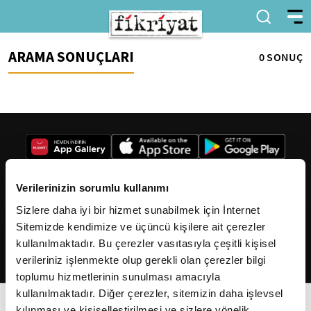
ARAMA SONUÇLARI
0 SONUÇ
Verilerinizin sorumlu kullanımı
Sizlere daha iyi bir hizmet sunabilmek için İnternet
2026
Fikriyat
. Tüm hakları saklıdır.
Sitemizde kendimize ve üçüncü kişilere ait çerezler
kullanılmaktadır. Bu çerezler vasıtasıyla çeşitli kişisel
verileriniz işlenmekte olup gerekli olan çerezler bilgi
toplumu hizmetlerinin sunulması amacıyla
kullanılmaktadır. Diğer çerezler, sitemizin daha işlevsel
kılınması ve kişiselleştirilmesi ve sizlere yönelik