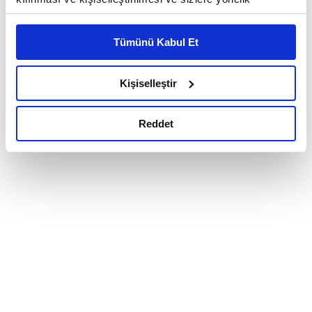
reklam/pazarlama faaliyetlerinin yapılması, amaçlarıyla
sınırlı olarak açık rızanız dahilinde kullanılacaktır.
Tümünü Kabul Et
Çerezlere ilişkin tercihlerinizi çerez paneli vasıtasıyla
belirleyebilirsiniz. Çerezlere ilişkin detaylı bilgi için
Ayarlar butonuna tıklayabilir,
Çerez Bilgilendirme
Kişiselleştir
Metnimizi ziyaret edebilirsiniz.
6698 sayılı Kişisel Verilerin Korunması Kanunu uyarınca
Reddet
hazırlanmış olan İnternet Sitesi Aydınlatma Metnimizi
okumak ve sitemizi ziyaretiniz kapsamında
gerçekleştirilen veri işleme faaliyetleri ile ilgili daha
detaylı bilgi almak için lütfen
tıklayınız.