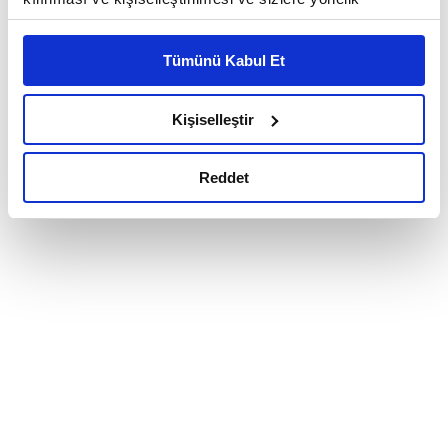
reklam/pazarlama faaliyetlerinin yapılması, amaçlarıyla
sınırlı olarak açık rızanız dahilinde kullanılacaktır.
Tümünü Kabul Et
Çerezlere ilişkin tercihlerinizi çerez paneli vasıtasıyla
belirleyebilirsiniz. Çerezlere ilişkin detaylı bilgi için
Ayarlar butonuna tıklayabilir,
Çerez Bilgilendirme
Kişiselleştir
Metnimizi ziyaret edebilirsiniz.
6698 sayılı Kişisel Verilerin Korunması Kanunu uyarınca
Reddet
hazırlanmış olan İnternet Sitesi Aydınlatma Metnimizi
okumak ve sitemizi ziyaretiniz kapsamında
gerçekleştirilen veri işleme faaliyetleri ile ilgili daha
detaylı bilgi almak için lütfen
tıklayınız.