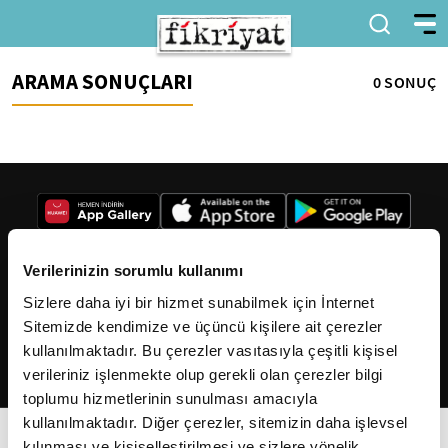
ARAMA SONUÇLARI
0 SONUÇ
Verilerinizin sorumlu kullanımı
Sizlere daha iyi bir hizmet sunabilmek için İnternet
2026
Fikriyat
. Tüm hakları saklıdır.
Sitemizde kendimize ve üçüncü kişilere ait çerezler
kullanılmaktadır. Bu çerezler vasıtasıyla çeşitli kişisel
verileriniz işlenmekte olup gerekli olan çerezler bilgi
toplumu hizmetlerinin sunulması amacıyla
kullanılmaktadır. Diğer çerezler, sitemizin daha işlevsel
kılınması ve kişiselleştirilmesi ve sizlere yönelik