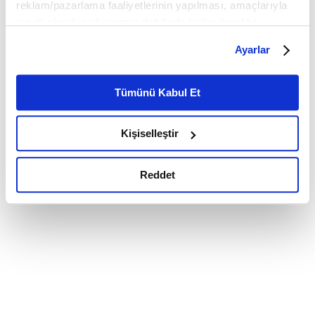
reklam/pazarlama faaliyetlerinin yapılması, amaçlarıyla
sınırlı olarak açık rızanız dahilinde kullanılacaktır.
Çerezlere ilişkin tercihlerinizi çerez paneli vasıtasıyla
Ayarlar
belirleyebilirsiniz. Çerezlere ilişkin detaylı bilgi için
Ayarlar butonuna tıklayabilir,
Çerez Bilgilendirme
Metnimizi ziyaret edebilirsiniz.
Tümünü Kabul Et
6698 sayılı Kişisel Verilerin Korunması Kanunu uyarınca
hazırlanmış olan İnternet Sitesi Aydınlatma Metnimizi
Kişiselleştir
okumak ve sitemizi ziyaretiniz kapsamında
gerçekleştirilen veri işleme faaliyetleri ile ilgili daha
detaylı bilgi almak için lütfen
tıklayınız.
Reddet