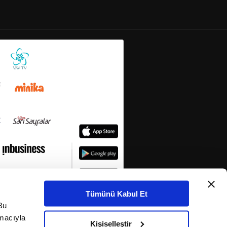
Tümünü Kabul Et
Bu
amacıyla
Kişiselleştir