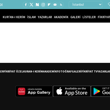
Ol
KUR'AN-I KERİM
İSLAM
YAZARLAR
AKADEMİK
GALERİ
LİSTELER
FİKRİYAT
LER
FİKRİYAT ÖZEL
KURAN-I KERİM
AKADEMİK
FOTOĞRAF
GALERİ
FİKRİYAT TV
YAZARLA