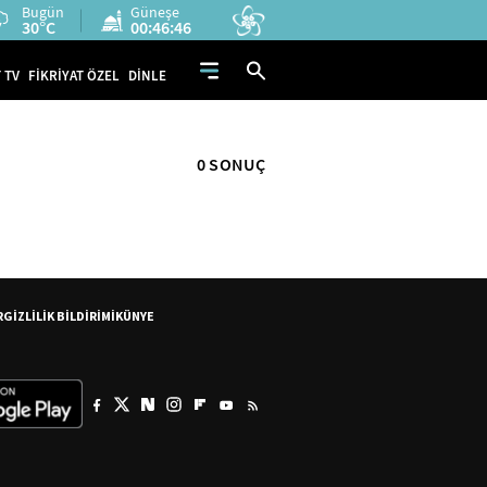
Bugün
Güneşe
30°C
00:46:45
 TV
FİKRİYAT ÖZEL
DİNLE
0 SONUÇ
R
GİZLİLİK BİLDİRİMİ
KÜNYE