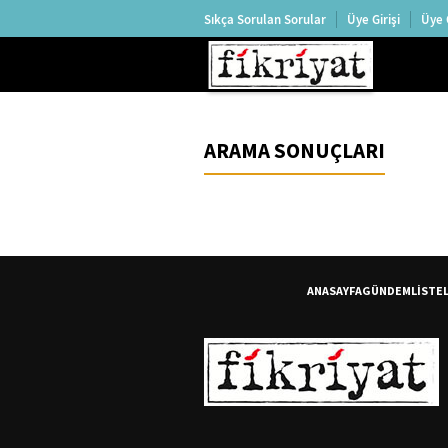
Sıkça Sorulan Sorular
Üye Girişi
Üye 
ARAMA SONUÇLARI
ANASAYFA
GÜNDEM
LİSTE