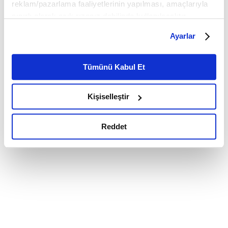
reklam/pazarlama faaliyetlerinin yapılması, amaçlarıyla
sınırlı olarak açık rızanız dahilinde kullanılacaktır.
Çerezlere ilişkin tercihlerinizi çerez paneli vasıtasıyla
Ayarlar
belirleyebilirsiniz. Çerezlere ilişkin detaylı bilgi için
Ayarlar butonuna tıklayabilir,
Çerez Bilgilendirme
Metnimizi ziyaret edebilirsiniz.
Tümünü Kabul Et
6698 sayılı Kişisel Verilerin Korunması Kanunu uyarınca
hazırlanmış olan İnternet Sitesi Aydınlatma Metnimizi
Kişiselleştir
okumak ve sitemizi ziyaretiniz kapsamında
gerçekleştirilen veri işleme faaliyetleri ile ilgili daha
detaylı bilgi almak için lütfen
tıklayınız.
Reddet