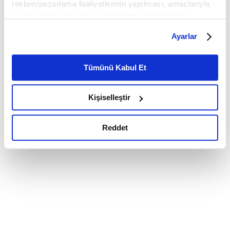
reklam/pazarlama faaliyetlerinin yapılması, amaçlarıyla
sınırlı olarak açık rızanız dahilinde kullanılacaktır.
Çerezlere ilişkin tercihlerinizi çerez paneli vasıtasıyla
Ayarlar
belirleyebilirsiniz. Çerezlere ilişkin detaylı bilgi için
Ayarlar butonuna tıklayabilir,
Çerez Bilgilendirme
Metnimizi ziyaret edebilirsiniz.
Tümünü Kabul Et
6698 sayılı Kişisel Verilerin Korunması Kanunu uyarınca
hazırlanmış olan İnternet Sitesi Aydınlatma Metnimizi
Kişiselleştir
okumak ve sitemizi ziyaretiniz kapsamında
gerçekleştirilen veri işleme faaliyetleri ile ilgili daha
detaylı bilgi almak için lütfen
tıklayınız.
Reddet