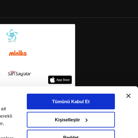
Tümünü Kabul Et
ait
erekli
Kişiselleştir
r,
Reddet