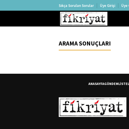
Sıkça Sorulan Sorular
Üye Girişi
Üye 
ARAMA SONUÇLARI
ANASAYFA
GÜNDEM
LİSTE