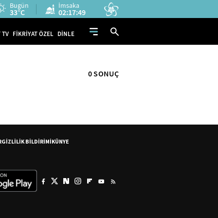
Bugün
İmsaka
33°C
02:17:49
 TV
FİKRİYAT ÖZEL
DİNLE
0 SONUÇ
R
GİZLİLİK BİLDİRİMİ
KÜNYE