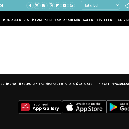
Ol
KUR'AN-I KERİM
İSLAM
YAZARLAR
AKADEMİK
GALERİ
LİSTELER
FİKRİYAT
LER
FİKRİYAT ÖZEL
KURAN-I KERİM
AKADEMİK
FOTOĞRAF
GALERİ
FİKRİYAT TV
YAZARLA