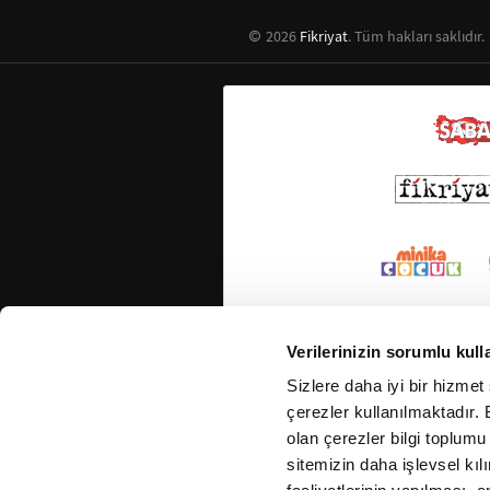
2026
Fikriyat
. Tüm hakları saklıdır.
Verilerinizin sorumlu kull
Sizlere daha iyi bir hizmet
çerezler kullanılmaktadır. B
olan çerezler bilgi toplumu
sitemizin daha işlevsel kıl