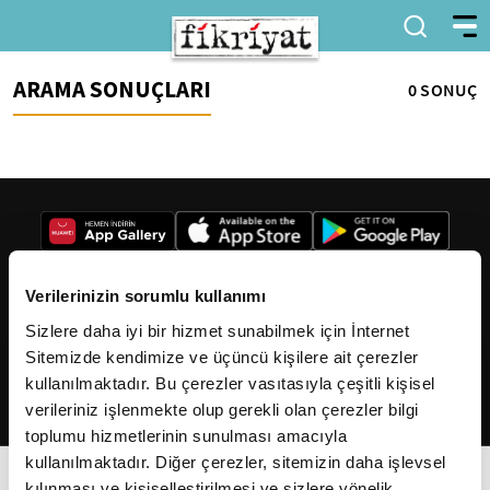
ARAMA SONUÇLARI
0 SONUÇ
Verilerinizin sorumlu kullanımı
Sizlere daha iyi bir hizmet sunabilmek için İnternet
2026
Fikriyat
. Tüm hakları saklıdır.
Sitemizde kendimize ve üçüncü kişilere ait çerezler
kullanılmaktadır. Bu çerezler vasıtasıyla çeşitli kişisel
verileriniz işlenmekte olup gerekli olan çerezler bilgi
toplumu hizmetlerinin sunulması amacıyla
kullanılmaktadır. Diğer çerezler, sitemizin daha işlevsel
kılınması ve kişiselleştirilmesi ve sizlere yönelik