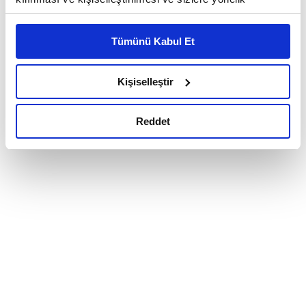
reklam/pazarlama faaliyetlerinin yapılması, amaçlarıyla
sınırlı olarak açık rızanız dahilinde kullanılacaktır.
Tümünü Kabul Et
Çerezlere ilişkin tercihlerinizi çerez paneli vasıtasıyla
belirleyebilirsiniz. Çerezlere ilişkin detaylı bilgi için
Ayarlar butonuna tıklayabilir,
Çerez Bilgilendirme
Kişiselleştir
Metnimizi ziyaret edebilirsiniz.
6698 sayılı Kişisel Verilerin Korunması Kanunu uyarınca
Reddet
hazırlanmış olan İnternet Sitesi Aydınlatma Metnimizi
okumak ve sitemizi ziyaretiniz kapsamında
gerçekleştirilen veri işleme faaliyetleri ile ilgili daha
detaylı bilgi almak için lütfen
tıklayınız.