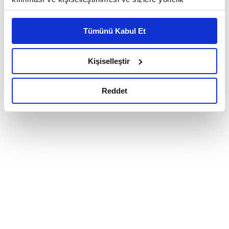
reklam/pazarlama faaliyetlerinin yapılması, amaçlarıyla
sınırlı olarak açık rızanız dahilinde kullanılacaktır.
Tümünü Kabul Et
Çerezlere ilişkin tercihlerinizi çerez paneli vasıtasıyla
belirleyebilirsiniz. Çerezlere ilişkin detaylı bilgi için
Ayarlar butonuna tıklayabilir,
Çerez Bilgilendirme
Kişiselleştir
Metnimizi ziyaret edebilirsiniz.
6698 sayılı Kişisel Verilerin Korunması Kanunu uyarınca
Reddet
hazırlanmış olan İnternet Sitesi Aydınlatma Metnimizi
okumak ve sitemizi ziyaretiniz kapsamında
gerçekleştirilen veri işleme faaliyetleri ile ilgili daha
detaylı bilgi almak için lütfen
tıklayınız.