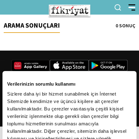
ARAMA SONUÇLARI
0 SONUÇ
Verilerinizin sorumlu kullanımı
Sizlere daha iyi bir hizmet sunabilmek için İnternet
2026
Fikriyat
. Tüm hakları saklıdır.
Sitemizde kendimize ve üçüncü kişilere ait çerezler
kullanılmaktadır. Bu çerezler vasıtasıyla çeşitli kişisel
verileriniz işlenmekte olup gerekli olan çerezler bilgi
toplumu hizmetlerinin sunulması amacıyla
kullanılmaktadır. Diğer çerezler, sitemizin daha işlevsel
kılınması ve kişiselleştirilmesi ve sizlere yönelik