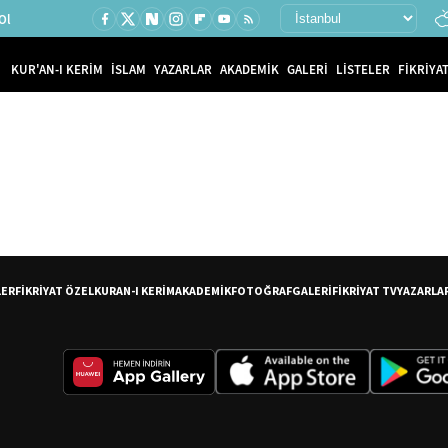
Ol
KUR'AN-I KERİM
İSLAM
YAZARLAR
AKADEMİK
GALERİ
LİSTELER
FİKRİYAT
LER
FİKRİYAT ÖZEL
KURAN-I KERİM
AKADEMİK
FOTOĞRAF
GALERİ
FİKRİYAT TV
YAZARLA