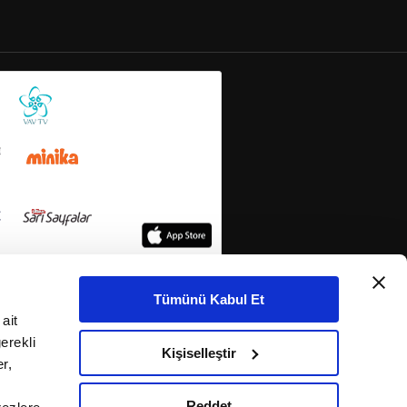
Tümünü Kabul Et
ait
erekli
Kişiselleştir
r,
Reddet