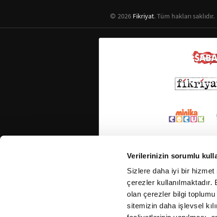
2026
Fikriyat
. Tüm hakları saklıdır.
Verilerinizin sorumlu kull
Sizlere daha iyi bir hizmet
çerezler kullanılmaktadır. B
olan çerezler bilgi toplumu
sitemizin daha işlevsel kıl