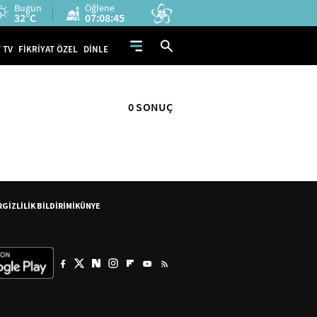
Bugün
Öğlene
32°C
07:08:45
 TV
FİKRİYAT ÖZEL
DİNLE
0 SONUÇ
R
GİZLİLİK BİLDİRİMİ
KÜNYE