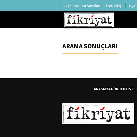
Sıkça Sorulan Sorular
Üye Girişi
Üye 
ARAMA SONUÇLARI
ANASAYFA
GÜNDEM
LİSTE