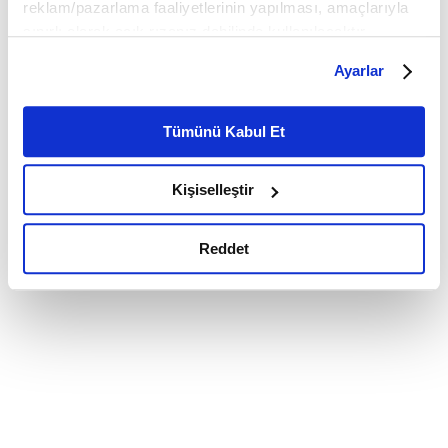
reklam/pazarlama faaliyetlerinin yapılması, amaçlarıyla
sınırlı olarak açık rızanız dahilinde kullanılacaktır.
Çerezlere ilişkin tercihlerinizi çerez paneli vasıtasıyla
Ayarlar
belirleyebilirsiniz. Çerezlere ilişkin detaylı bilgi için
Ayarlar butonuna tıklayabilir,
Çerez Bilgilendirme
Metnimizi ziyaret edebilirsiniz.
Tümünü Kabul Et
6698 sayılı Kişisel Verilerin Korunması Kanunu uyarınca
hazırlanmış olan İnternet Sitesi Aydınlatma Metnimizi
Kişiselleştir
okumak ve sitemizi ziyaretiniz kapsamında
gerçekleştirilen veri işleme faaliyetleri ile ilgili daha
detaylı bilgi almak için lütfen
tıklayınız.
Reddet