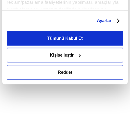
reklam/pazarlama faaliyetlerinin yapılması, amaçlarıyla
sınırlı olarak açık rızanız dahilinde kullanılacaktır.
Çerezlere ilişkin tercihlerinizi çerez paneli vasıtasıyla
Ayarlar
belirleyebilirsiniz. Çerezlere ilişkin detaylı bilgi için
Ayarlar butonuna tıklayabilir,
Çerez Bilgilendirme
Metnimizi ziyaret edebilirsiniz.
Tümünü Kabul Et
6698 sayılı Kişisel Verilerin Korunması Kanunu uyarınca
hazırlanmış olan İnternet Sitesi Aydınlatma Metnimizi
Kişiselleştir
okumak ve sitemizi ziyaretiniz kapsamında
gerçekleştirilen veri işleme faaliyetleri ile ilgili daha
detaylı bilgi almak için lütfen
tıklayınız.
Reddet