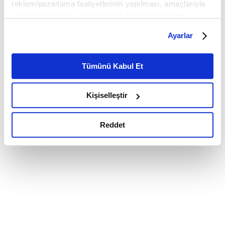
reklam/pazarlama faaliyetlerinin yapılması, amaçlarıyla
sınırlı olarak açık rızanız dahilinde kullanılacaktır.
Çerezlere ilişkin tercihlerinizi çerez paneli vasıtasıyla
Ayarlar
belirleyebilirsiniz. Çerezlere ilişkin detaylı bilgi için
Ayarlar butonuna tıklayabilir,
Çerez Bilgilendirme
Metnimizi ziyaret edebilirsiniz.
Tümünü Kabul Et
6698 sayılı Kişisel Verilerin Korunması Kanunu uyarınca
hazırlanmış olan İnternet Sitesi Aydınlatma Metnimizi
Kişiselleştir
okumak ve sitemizi ziyaretiniz kapsamında
gerçekleştirilen veri işleme faaliyetleri ile ilgili daha
detaylı bilgi almak için lütfen
tıklayınız.
Reddet