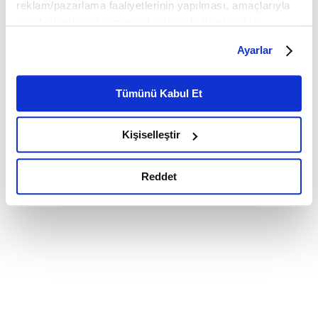
reklam/pazarlama faaliyetlerinin yapılması, amaçlarıyla
sınırlı olarak açık rızanız dahilinde kullanılacaktır.
Çerezlere ilişkin tercihlerinizi çerez paneli vasıtasıyla
Ayarlar
belirleyebilirsiniz. Çerezlere ilişkin detaylı bilgi için
Ayarlar butonuna tıklayabilir,
Çerez Bilgilendirme
Metnimizi ziyaret edebilirsiniz.
Tümünü Kabul Et
6698 sayılı Kişisel Verilerin Korunması Kanunu uyarınca
hazırlanmış olan İnternet Sitesi Aydınlatma Metnimizi
Kişiselleştir
okumak ve sitemizi ziyaretiniz kapsamında
gerçekleştirilen veri işleme faaliyetleri ile ilgili daha
detaylı bilgi almak için lütfen
tıklayınız.
Reddet