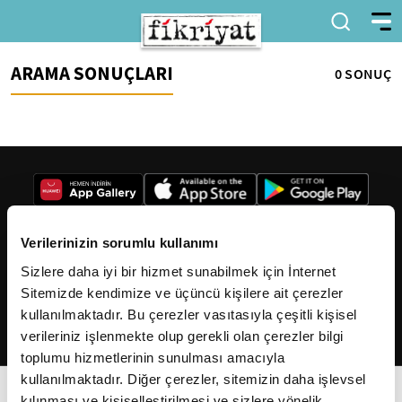
ARAMA SONUÇLARI
0 SONUÇ
Verilerinizin sorumlu kullanımı
Sizlere daha iyi bir hizmet sunabilmek için İnternet
2026
Fikriyat
. Tüm hakları saklıdır.
Sitemizde kendimize ve üçüncü kişilere ait çerezler
kullanılmaktadır. Bu çerezler vasıtasıyla çeşitli kişisel
verileriniz işlenmekte olup gerekli olan çerezler bilgi
toplumu hizmetlerinin sunulması amacıyla
kullanılmaktadır. Diğer çerezler, sitemizin daha işlevsel
kılınması ve kişiselleştirilmesi ve sizlere yönelik