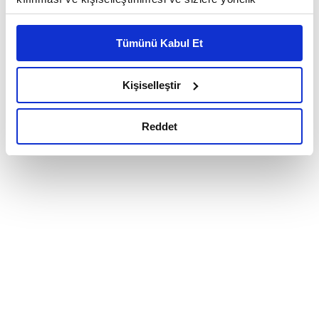
reklam/pazarlama faaliyetlerinin yapılması, amaçlarıyla
sınırlı olarak açık rızanız dahilinde kullanılacaktır.
Tümünü Kabul Et
Çerezlere ilişkin tercihlerinizi çerez paneli vasıtasıyla
belirleyebilirsiniz. Çerezlere ilişkin detaylı bilgi için
Ayarlar butonuna tıklayabilir,
Çerez Bilgilendirme
Kişiselleştir
Metnimizi ziyaret edebilirsiniz.
6698 sayılı Kişisel Verilerin Korunması Kanunu uyarınca
Reddet
hazırlanmış olan İnternet Sitesi Aydınlatma Metnimizi
okumak ve sitemizi ziyaretiniz kapsamında
gerçekleştirilen veri işleme faaliyetleri ile ilgili daha
detaylı bilgi almak için lütfen
tıklayınız.