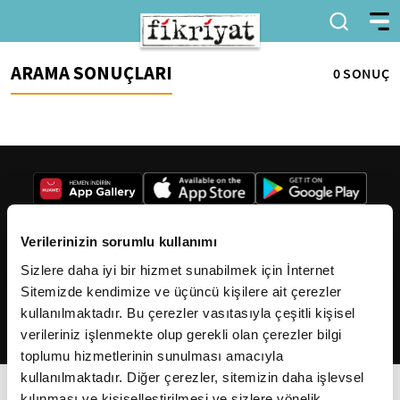
ARAMA SONUÇLARI
0 SONUÇ
Verilerinizin sorumlu kullanımı
Sizlere daha iyi bir hizmet sunabilmek için İnternet
2026
Fikriyat
. Tüm hakları saklıdır.
Sitemizde kendimize ve üçüncü kişilere ait çerezler
kullanılmaktadır. Bu çerezler vasıtasıyla çeşitli kişisel
verileriniz işlenmekte olup gerekli olan çerezler bilgi
toplumu hizmetlerinin sunulması amacıyla
kullanılmaktadır. Diğer çerezler, sitemizin daha işlevsel
kılınması ve kişiselleştirilmesi ve sizlere yönelik