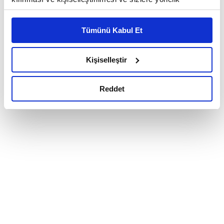
reklam/pazarlama faaliyetlerinin yapılması, amaçlarıyla
sınırlı olarak açık rızanız dahilinde kullanılacaktır.
Tümünü Kabul Et
Çerezlere ilişkin tercihlerinizi çerez paneli vasıtasıyla
belirleyebilirsiniz. Çerezlere ilişkin detaylı bilgi için
Ayarlar butonuna tıklayabilir,
Çerez Bilgilendirme
Kişiselleştir
Metnimizi ziyaret edebilirsiniz.
6698 sayılı Kişisel Verilerin Korunması Kanunu uyarınca
Reddet
hazırlanmış olan İnternet Sitesi Aydınlatma Metnimizi
okumak ve sitemizi ziyaretiniz kapsamında
gerçekleştirilen veri işleme faaliyetleri ile ilgili daha
detaylı bilgi almak için lütfen
tıklayınız.