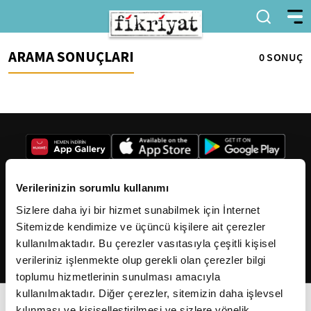
ARAMA SONUÇLARI
0 SONUÇ
Verilerinizin sorumlu kullanımı
Sizlere daha iyi bir hizmet sunabilmek için İnternet
2026
Fikriyat
. Tüm hakları saklıdır.
Sitemizde kendimize ve üçüncü kişilere ait çerezler
kullanılmaktadır. Bu çerezler vasıtasıyla çeşitli kişisel
verileriniz işlenmekte olup gerekli olan çerezler bilgi
toplumu hizmetlerinin sunulması amacıyla
kullanılmaktadır. Diğer çerezler, sitemizin daha işlevsel
kılınması ve kişiselleştirilmesi ve sizlere yönelik