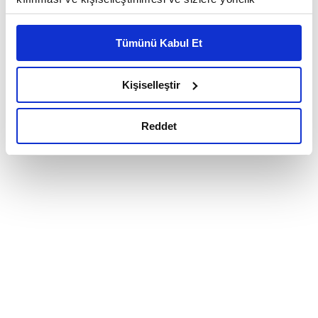
reklam/pazarlama faaliyetlerinin yapılması, amaçlarıyla
sınırlı olarak açık rızanız dahilinde kullanılacaktır.
Tümünü Kabul Et
Çerezlere ilişkin tercihlerinizi çerez paneli vasıtasıyla
belirleyebilirsiniz. Çerezlere ilişkin detaylı bilgi için
Ayarlar butonuna tıklayabilir,
Çerez Bilgilendirme
Kişiselleştir
Metnimizi ziyaret edebilirsiniz.
6698 sayılı Kişisel Verilerin Korunması Kanunu uyarınca
Reddet
hazırlanmış olan İnternet Sitesi Aydınlatma Metnimizi
okumak ve sitemizi ziyaretiniz kapsamında
gerçekleştirilen veri işleme faaliyetleri ile ilgili daha
detaylı bilgi almak için lütfen
tıklayınız.