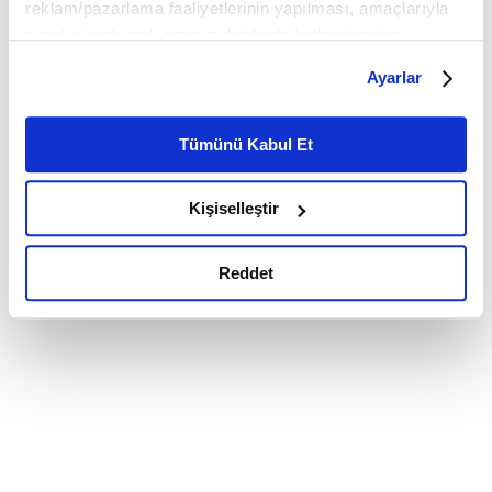
reklam/pazarlama faaliyetlerinin yapılması, amaçlarıyla
sınırlı olarak açık rızanız dahilinde kullanılacaktır.
Çerezlere ilişkin tercihlerinizi çerez paneli vasıtasıyla
Ayarlar
belirleyebilirsiniz. Çerezlere ilişkin detaylı bilgi için
Ayarlar butonuna tıklayabilir,
Çerez Bilgilendirme
Metnimizi ziyaret edebilirsiniz.
Tümünü Kabul Et
6698 sayılı Kişisel Verilerin Korunması Kanunu uyarınca
hazırlanmış olan İnternet Sitesi Aydınlatma Metnimizi
Kişiselleştir
okumak ve sitemizi ziyaretiniz kapsamında
gerçekleştirilen veri işleme faaliyetleri ile ilgili daha
detaylı bilgi almak için lütfen
tıklayınız.
Reddet