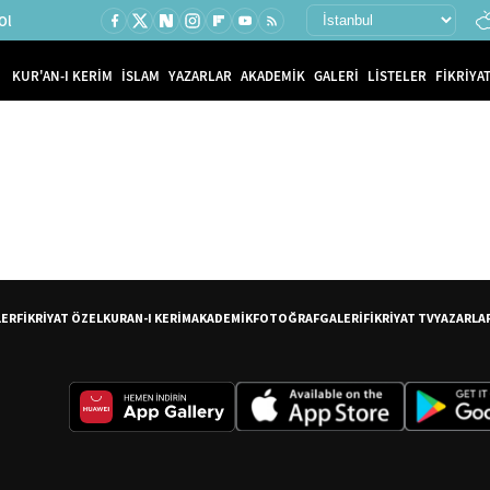
Ol
KUR'AN-I KERİM
İSLAM
YAZARLAR
AKADEMİK
GALERİ
LİSTELER
FİKRİYAT
LER
FİKRİYAT ÖZEL
KURAN-I KERİM
AKADEMİK
FOTOĞRAF
GALERİ
FİKRİYAT TV
YAZARLA