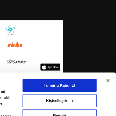
Tümünü Kabul Et
ait
erekli
Kişiselleştir
r,
Reddet