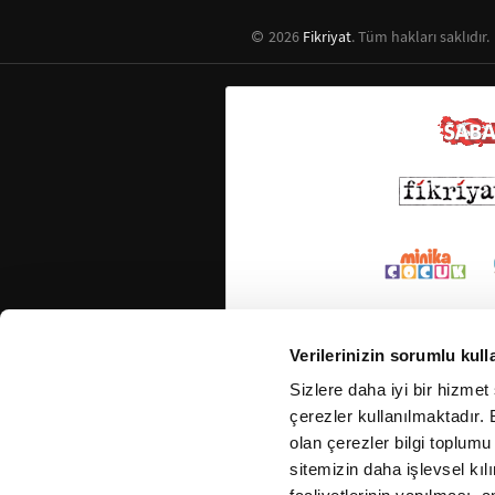
2026
Fikriyat
. Tüm hakları saklıdır.
Verilerinizin sorumlu kull
Sizlere daha iyi bir hizmet
çerezler kullanılmaktadır. B
olan çerezler bilgi toplumu
sitemizin daha işlevsel kıl