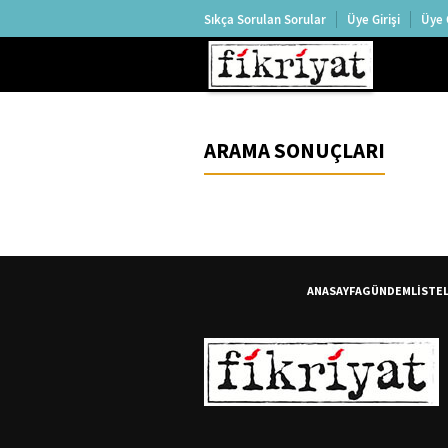
Sıkça Sorulan Sorular
Üye Girişi
Üye 
ARAMA SONUÇLARI
ANASAYFA
GÜNDEM
LİSTE