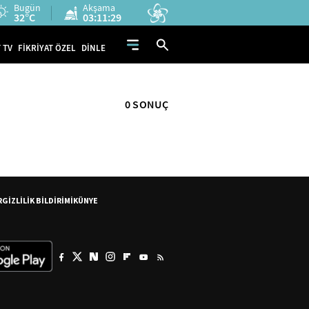
Bugün
Akşama
32°C
03:11:29
 TV
FİKRİYAT ÖZEL
DİNLE
0 SONUÇ
R
GİZLİLİK BİLDİRİMİ
KÜNYE