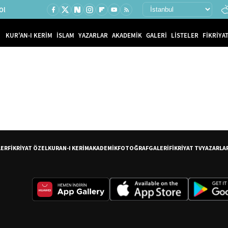
Ol
KUR'AN-I KERİM
İSLAM
YAZARLAR
AKADEMİK
GALERİ
LİSTELER
FİKRİYAT
LER
FİKRİYAT ÖZEL
KURAN-I KERİM
AKADEMİK
FOTOĞRAF
GALERİ
FİKRİYAT TV
YAZARLA