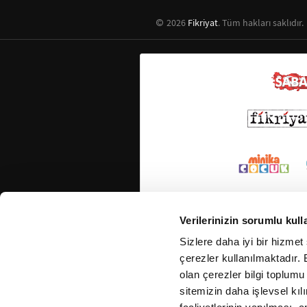
2026
Fikriyat
. Tüm hakları saklıdır.
Verilerinizin sorumlu kull
Sizlere daha iyi bir hizmet
çerezler kullanılmaktadır. B
olan çerezler bilgi toplumu
sitemizin daha işlevsel kıl