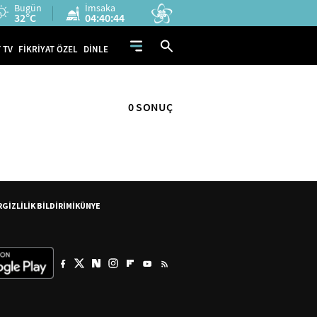
Bugün
İmsaka
32°C
04:40:44
 TV
FİKRİYAT ÖZEL
DİNLE
0 SONUÇ
R
GİZLİLİK BİLDİRİMİ
KÜNYE