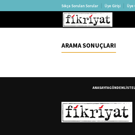
Sıkça Sorulan Sorular
Üye Girişi
Üye 
ARAMA SONUÇLARI
ANASAYFA
GÜNDEM
LİSTE