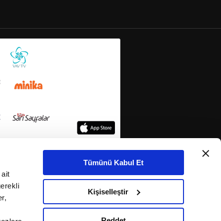
Tümünü Kabul Et
ait
erekli
Kişiselleştir
r,
Reddet