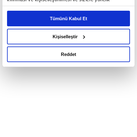
reklam/pazarlama faaliyetlerinin yapılması, amaçlarıyla
sınırlı olarak açık rızanız dahilinde kullanılacaktır.
Tümünü Kabul Et
Çerezlere ilişkin tercihlerinizi çerez paneli vasıtasıyla
belirleyebilirsiniz. Çerezlere ilişkin detaylı bilgi için
Ayarlar butonuna tıklayabilir,
Çerez Bilgilendirme
Kişiselleştir
Metnimizi ziyaret edebilirsiniz.
6698 sayılı Kişisel Verilerin Korunması Kanunu uyarınca
Reddet
hazırlanmış olan İnternet Sitesi Aydınlatma Metnimizi
okumak ve sitemizi ziyaretiniz kapsamında
gerçekleştirilen veri işleme faaliyetleri ile ilgili daha
detaylı bilgi almak için lütfen
tıklayınız.