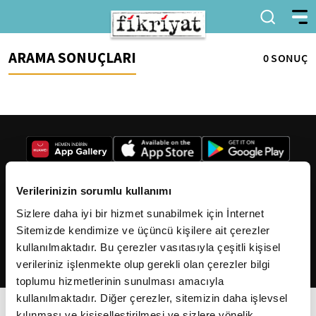
ARAMA SONUÇLARI
0 SONUÇ
Verilerinizin sorumlu kullanımı
Sizlere daha iyi bir hizmet sunabilmek için İnternet
2026
Fikriyat
. Tüm hakları saklıdır.
Sitemizde kendimize ve üçüncü kişilere ait çerezler
kullanılmaktadır. Bu çerezler vasıtasıyla çeşitli kişisel
verileriniz işlenmekte olup gerekli olan çerezler bilgi
toplumu hizmetlerinin sunulması amacıyla
kullanılmaktadır. Diğer çerezler, sitemizin daha işlevsel
kılınması ve kişiselleştirilmesi ve sizlere yönelik