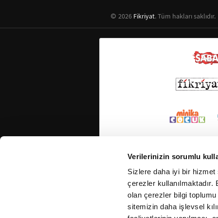
2026
Fikriyat
. Tüm hakları saklıdır.
Verilerinizin sorumlu kull
Sizlere daha iyi bir hizmet
çerezler kullanılmaktadır. B
olan çerezler bilgi toplumu
sitemizin daha işlevsel kıl