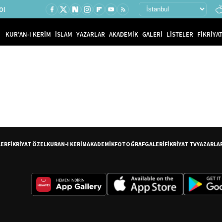
Ol
KUR'AN-I KERİM
İSLAM
YAZARLAR
AKADEMİK
GALERİ
LİSTELER
FİKRİYAT
LER
FİKRİYAT ÖZEL
KURAN-I KERİM
AKADEMİK
FOTOĞRAF
GALERİ
FİKRİYAT TV
YAZARLA