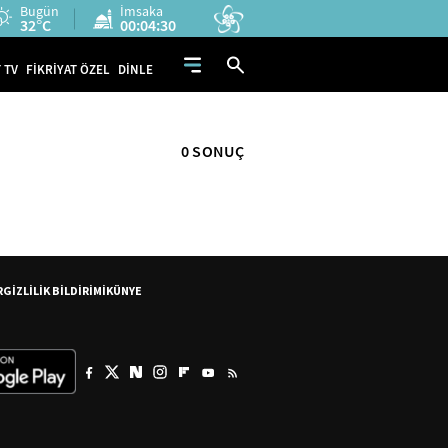
Bugün
İmsaka
32°C
00:04:30
 TV
FİKRİYAT ÖZEL
DİNLE
0 SONUÇ
R
GİZLİLİK BİLDİRİMİ
KÜNYE