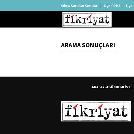
Sıkça Sorulan Sorular
Üye Girişi
Üye 
ARAMA SONUÇLARI
ANASAYFA
GÜNDEM
LİSTE