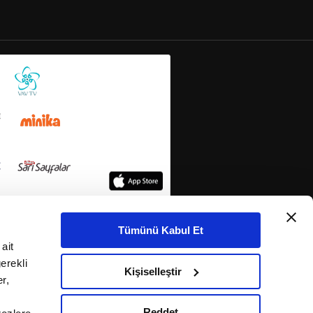
Tümünü Kabul Et
ait
erekli
Kişiselleştir
r,
Reddet