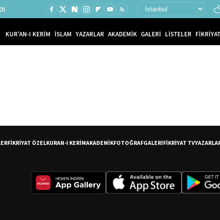
Ol
KUR'AN-I KERİM
İSLAM
YAZARLAR
AKADEMİK
GALERİ
LİSTELER
FİKRİYAT
LER
FİKRİYAT ÖZEL
KURAN-I KERİM
AKADEMİK
FOTOĞRAF
GALERİ
FİKRİYAT TV
YAZARLA