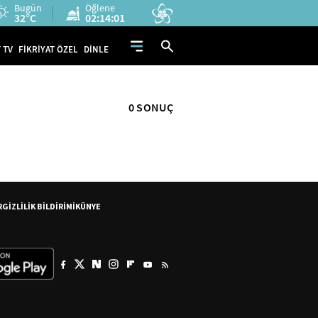
Bugün
Öğlene
32°C
02:14:01
 TV
FİKRİYAT ÖZEL
DİNLE
0 SONUÇ
R
GİZLİLİK BİLDİRİMİ
KÜNYE