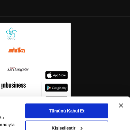
Tümünü Kabul Et
Bu
amacıyla
Kişiselleştir