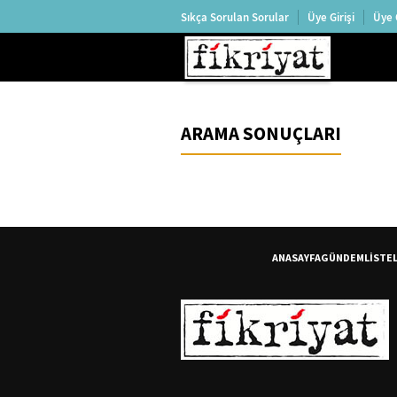
Sıkça Sorulan Sorular
Üye Girişi
Üye 
ARAMA SONUÇLARI
ANASAYFA
GÜNDEM
LİSTE