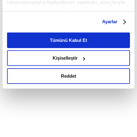
reklam/pazarlama faaliyetlerinin yapılması, amaçlarıyla
sınırlı olarak açık rızanız dahilinde kullanılacaktır.
Çerezlere ilişkin tercihlerinizi çerez paneli vasıtasıyla
Ayarlar
belirleyebilirsiniz. Çerezlere ilişkin detaylı bilgi için
Ayarlar butonuna tıklayabilir,
Çerez Bilgilendirme
Metnimizi ziyaret edebilirsiniz.
Tümünü Kabul Et
6698 sayılı Kişisel Verilerin Korunması Kanunu uyarınca
hazırlanmış olan İnternet Sitesi Aydınlatma Metnimizi
Kişiselleştir
okumak ve sitemizi ziyaretiniz kapsamında
gerçekleştirilen veri işleme faaliyetleri ile ilgili daha
detaylı bilgi almak için lütfen
tıklayınız.
Reddet