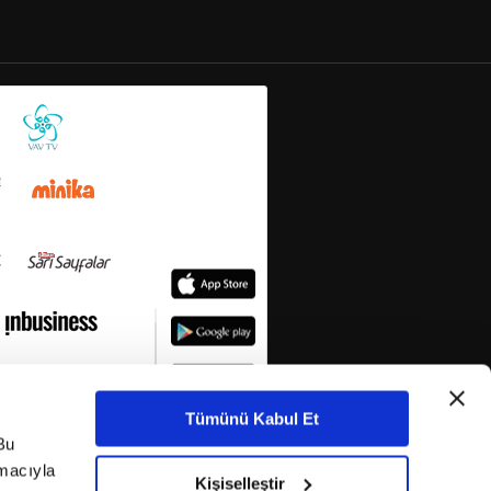
Tümünü Kabul Et
Bu
amacıyla
Kişiselleştir