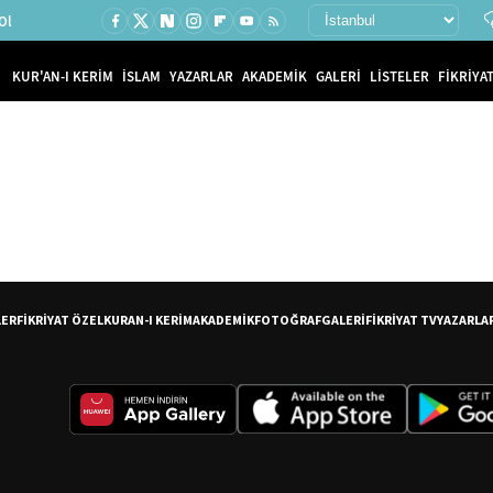
Ol
KUR'AN-I KERİM
İSLAM
YAZARLAR
AKADEMİK
GALERİ
LİSTELER
FİKRİYAT
LER
FİKRİYAT ÖZEL
KURAN-I KERİM
AKADEMİK
FOTOĞRAF
GALERİ
FİKRİYAT TV
YAZARLA