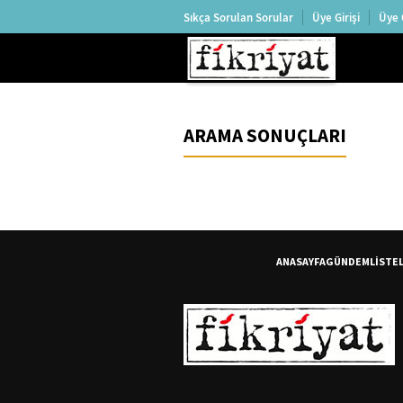
Sıkça Sorulan Sorular
Üye Girişi
Üye 
ARAMA SONUÇLARI
ANASAYFA
GÜNDEM
LİSTE