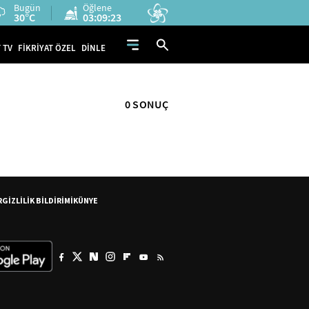
Bugün
Öğlene
30°C
03:09:22
 TV
FİKRİYAT ÖZEL
DİNLE
0 SONUÇ
R
GİZLİLİK BİLDİRİMİ
KÜNYE