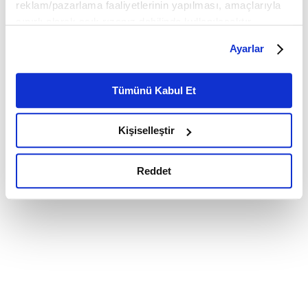
reklam/pazarlama faaliyetlerinin yapılması, amaçlarıyla
sınırlı olarak açık rızanız dahilinde kullanılacaktır.
Çerezlere ilişkin tercihlerinizi çerez paneli vasıtasıyla
Ayarlar
belirleyebilirsiniz. Çerezlere ilişkin detaylı bilgi için
Ayarlar butonuna tıklayabilir,
Çerez Bilgilendirme
Metnimizi ziyaret edebilirsiniz.
Tümünü Kabul Et
6698 sayılı Kişisel Verilerin Korunması Kanunu uyarınca
hazırlanmış olan İnternet Sitesi Aydınlatma Metnimizi
Kişiselleştir
okumak ve sitemizi ziyaretiniz kapsamında
gerçekleştirilen veri işleme faaliyetleri ile ilgili daha
detaylı bilgi almak için lütfen
tıklayınız.
Reddet