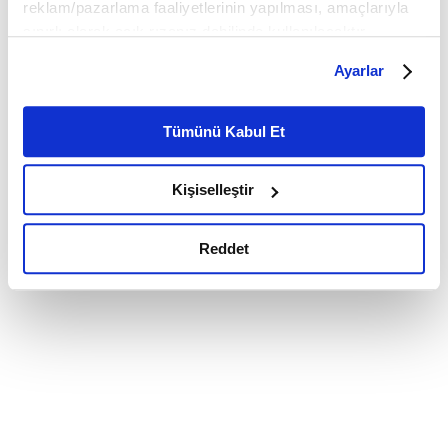
reklam/pazarlama faaliyetlerinin yapılması, amaçlarıyla
sınırlı olarak açık rızanız dahilinde kullanılacaktır.
Çerezlere ilişkin tercihlerinizi çerez paneli vasıtasıyla
Ayarlar
belirleyebilirsiniz. Çerezlere ilişkin detaylı bilgi için
Ayarlar butonuna tıklayabilir,
Çerez Bilgilendirme
Metnimizi ziyaret edebilirsiniz.
Tümünü Kabul Et
6698 sayılı Kişisel Verilerin Korunması Kanunu uyarınca
hazırlanmış olan İnternet Sitesi Aydınlatma Metnimizi
Kişiselleştir
okumak ve sitemizi ziyaretiniz kapsamında
gerçekleştirilen veri işleme faaliyetleri ile ilgili daha
detaylı bilgi almak için lütfen
tıklayınız.
Reddet