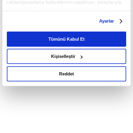
reklam/pazarlama faaliyetlerinin yapılması, amaçlarıyla
sınırlı olarak açık rızanız dahilinde kullanılacaktır.
Çerezlere ilişkin tercihlerinizi çerez paneli vasıtasıyla
Ayarlar
belirleyebilirsiniz. Çerezlere ilişkin detaylı bilgi için
Ayarlar butonuna tıklayabilir,
Çerez Bilgilendirme
Metnimizi ziyaret edebilirsiniz.
Tümünü Kabul Et
6698 sayılı Kişisel Verilerin Korunması Kanunu uyarınca
hazırlanmış olan İnternet Sitesi Aydınlatma Metnimizi
Kişiselleştir
okumak ve sitemizi ziyaretiniz kapsamında
gerçekleştirilen veri işleme faaliyetleri ile ilgili daha
detaylı bilgi almak için lütfen
tıklayınız.
Reddet