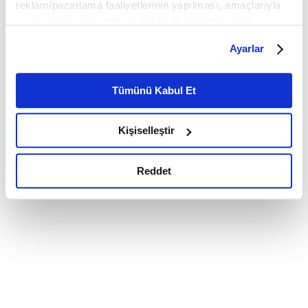
reklam/pazarlama faaliyetlerinin yapılması, amaçlarıyla
sınırlı olarak açık rızanız dahilinde kullanılacaktır.
Çerezlere ilişkin tercihlerinizi çerez paneli vasıtasıyla
Ayarlar
belirleyebilirsiniz. Çerezlere ilişkin detaylı bilgi için
Ayarlar butonuna tıklayabilir,
Çerez Bilgilendirme
Metnimizi ziyaret edebilirsiniz.
Tümünü Kabul Et
6698 sayılı Kişisel Verilerin Korunması Kanunu uyarınca
hazırlanmış olan İnternet Sitesi Aydınlatma Metnimizi
Kişiselleştir
okumak ve sitemizi ziyaretiniz kapsamında
gerçekleştirilen veri işleme faaliyetleri ile ilgili daha
detaylı bilgi almak için lütfen
tıklayınız.
Reddet