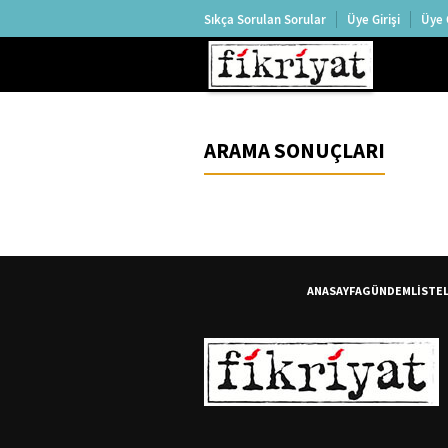
Sıkça Sorulan Sorular
Üye Girişi
Üye 
ARAMA SONUÇLARI
ANASAYFA
GÜNDEM
LİSTE