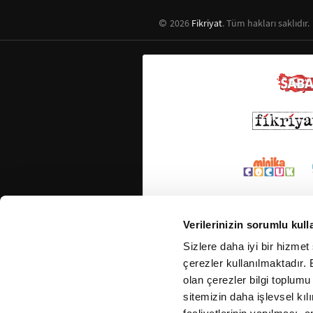
2026
Fikriyat
. Tüm hakları saklıdır.
Verilerinizin sorumlu kull
Sizlere daha iyi bir hizmet
çerezler kullanılmaktadır. B
olan çerezler bilgi toplumu
sitemizin daha işlevsel kıl