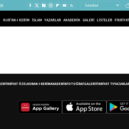
Ol
KUR'AN-I KERİM
İSLAM
YAZARLAR
AKADEMİK
GALERİ
LİSTELER
FİKRİYAT
LER
FİKRİYAT ÖZEL
KURAN-I KERİM
AKADEMİK
FOTOĞRAF
GALERİ
FİKRİYAT TV
YAZARLA