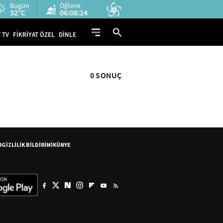
Bugün
Öğlene
32°C
06:08:24
 TV
FİKRİYAT ÖZEL
DİNLE
0 SONUÇ
R
GİZLİLİK BİLDİRİMİ
KÜNYE