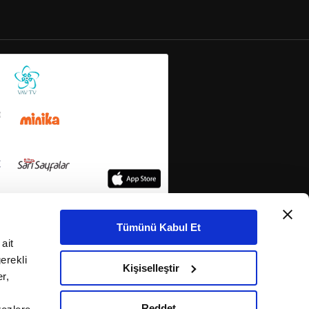
Tümünü Kabul Et
ait
erekli
Kişiselleştir
r,
Reddet