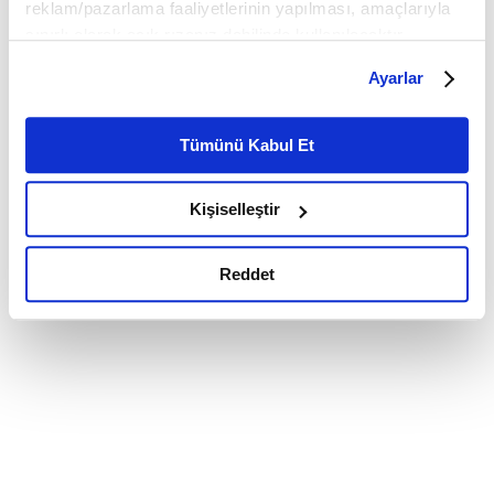
reklam/pazarlama faaliyetlerinin yapılması, amaçlarıyla
sınırlı olarak açık rızanız dahilinde kullanılacaktır.
Çerezlere ilişkin tercihlerinizi çerez paneli vasıtasıyla
Ayarlar
belirleyebilirsiniz. Çerezlere ilişkin detaylı bilgi için
Ayarlar butonuna tıklayabilir,
Çerez Bilgilendirme
Metnimizi ziyaret edebilirsiniz.
Tümünü Kabul Et
6698 sayılı Kişisel Verilerin Korunması Kanunu uyarınca
hazırlanmış olan İnternet Sitesi Aydınlatma Metnimizi
Kişiselleştir
okumak ve sitemizi ziyaretiniz kapsamında
gerçekleştirilen veri işleme faaliyetleri ile ilgili daha
detaylı bilgi almak için lütfen
tıklayınız.
Reddet