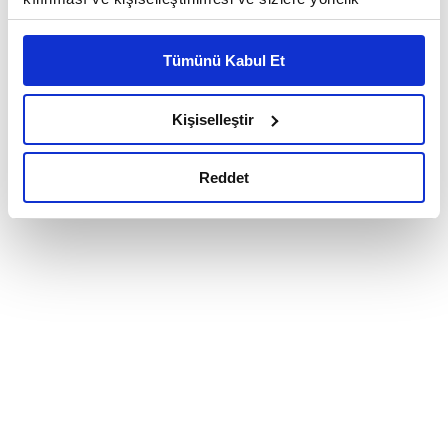
reklam/pazarlama faaliyetlerinin yapılması, amaçlarıyla
sınırlı olarak açık rızanız dahilinde kullanılacaktır.
Tümünü Kabul Et
Çerezlere ilişkin tercihlerinizi çerez paneli vasıtasıyla
belirleyebilirsiniz. Çerezlere ilişkin detaylı bilgi için
Ayarlar butonuna tıklayabilir,
Çerez Bilgilendirme
Kişiselleştir
Metnimizi ziyaret edebilirsiniz.
6698 sayılı Kişisel Verilerin Korunması Kanunu uyarınca
Reddet
hazırlanmış olan İnternet Sitesi Aydınlatma Metnimizi
okumak ve sitemizi ziyaretiniz kapsamında
gerçekleştirilen veri işleme faaliyetleri ile ilgili daha
detaylı bilgi almak için lütfen
tıklayınız.