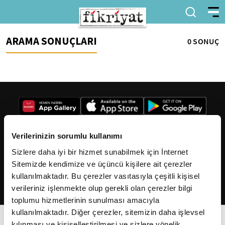
ARAMA SONUÇLARI
0 SONUÇ
Verilerinizin sorumlu kullanımı
Sizlere daha iyi bir hizmet sunabilmek için İnternet
2026
Fikriyat
. Tüm hakları saklıdır.
Sitemizde kendimize ve üçüncü kişilere ait çerezler
kullanılmaktadır. Bu çerezler vasıtasıyla çeşitli kişisel
verileriniz işlenmekte olup gerekli olan çerezler bilgi
toplumu hizmetlerinin sunulması amacıyla
kullanılmaktadır. Diğer çerezler, sitemizin daha işlevsel
kılınması ve kişiselleştirilmesi ve sizlere yönelik