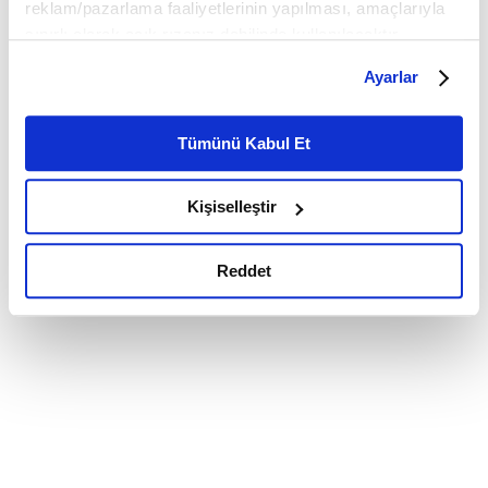
reklam/pazarlama faaliyetlerinin yapılması, amaçlarıyla
sınırlı olarak açık rızanız dahilinde kullanılacaktır.
Çerezlere ilişkin tercihlerinizi çerez paneli vasıtasıyla
Ayarlar
belirleyebilirsiniz. Çerezlere ilişkin detaylı bilgi için
Ayarlar butonuna tıklayabilir,
Çerez Bilgilendirme
Metnimizi ziyaret edebilirsiniz.
Tümünü Kabul Et
6698 sayılı Kişisel Verilerin Korunması Kanunu uyarınca
hazırlanmış olan İnternet Sitesi Aydınlatma Metnimizi
Kişiselleştir
okumak ve sitemizi ziyaretiniz kapsamında
gerçekleştirilen veri işleme faaliyetleri ile ilgili daha
detaylı bilgi almak için lütfen
tıklayınız.
Reddet