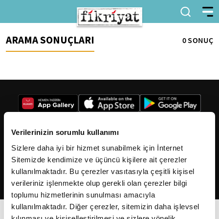
ARAMA SONUÇLARI
0 SONUÇ
Verilerinizin sorumlu kullanımı
Sizlere daha iyi bir hizmet sunabilmek için İnternet
2026
Fikriyat
. Tüm hakları saklıdır.
Sitemizde kendimize ve üçüncü kişilere ait çerezler
kullanılmaktadır. Bu çerezler vasıtasıyla çeşitli kişisel
verileriniz işlenmekte olup gerekli olan çerezler bilgi
toplumu hizmetlerinin sunulması amacıyla
kullanılmaktadır. Diğer çerezler, sitemizin daha işlevsel
kılınması ve kişiselleştirilmesi ve sizlere yönelik