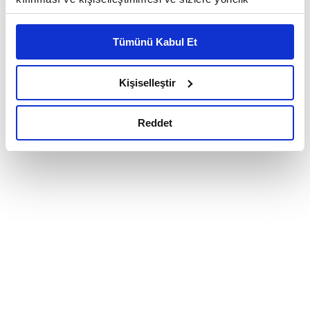
reklam/pazarlama faaliyetlerinin yapılması, amaçlarıyla
sınırlı olarak açık rızanız dahilinde kullanılacaktır.
Tümünü Kabul Et
Çerezlere ilişkin tercihlerinizi çerez paneli vasıtasıyla
belirleyebilirsiniz. Çerezlere ilişkin detaylı bilgi için
Ayarlar butonuna tıklayabilir,
Çerez Bilgilendirme
Kişiselleştir
Metnimizi ziyaret edebilirsiniz.
6698 sayılı Kişisel Verilerin Korunması Kanunu uyarınca
Reddet
hazırlanmış olan İnternet Sitesi Aydınlatma Metnimizi
okumak ve sitemizi ziyaretiniz kapsamında
gerçekleştirilen veri işleme faaliyetleri ile ilgili daha
detaylı bilgi almak için lütfen
tıklayınız.