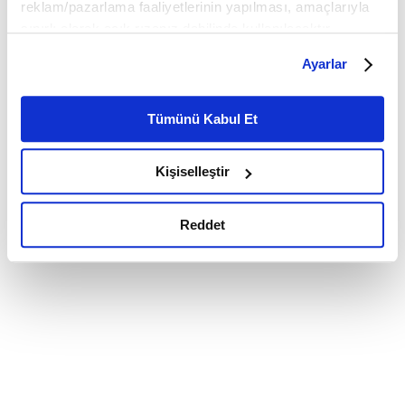
reklam/pazarlama faaliyetlerinin yapılması, amaçlarıyla
sınırlı olarak açık rızanız dahilinde kullanılacaktır.
Çerezlere ilişkin tercihlerinizi çerez paneli vasıtasıyla
Ayarlar
belirleyebilirsiniz. Çerezlere ilişkin detaylı bilgi için
Ayarlar butonuna tıklayabilir,
Çerez Bilgilendirme
Metnimizi ziyaret edebilirsiniz.
Tümünü Kabul Et
6698 sayılı Kişisel Verilerin Korunması Kanunu uyarınca
hazırlanmış olan İnternet Sitesi Aydınlatma Metnimizi
Kişiselleştir
okumak ve sitemizi ziyaretiniz kapsamında
gerçekleştirilen veri işleme faaliyetleri ile ilgili daha
detaylı bilgi almak için lütfen
tıklayınız.
Reddet