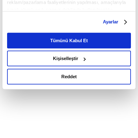
reklam/pazarlama faaliyetlerinin yapılması, amaçlarıyla
sınırlı olarak açık rızanız dahilinde kullanılacaktır.
Çerezlere ilişkin tercihlerinizi çerez paneli vasıtasıyla
Ayarlar
belirleyebilirsiniz. Çerezlere ilişkin detaylı bilgi için
Ayarlar butonuna tıklayabilir,
Çerez Bilgilendirme
Metnimizi ziyaret edebilirsiniz.
Tümünü Kabul Et
6698 sayılı Kişisel Verilerin Korunması Kanunu uyarınca
hazırlanmış olan İnternet Sitesi Aydınlatma Metnimizi
Kişiselleştir
okumak ve sitemizi ziyaretiniz kapsamında
gerçekleştirilen veri işleme faaliyetleri ile ilgili daha
detaylı bilgi almak için lütfen
tıklayınız.
Reddet