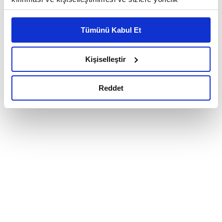
reklam/pazarlama faaliyetlerinin yapılması, amaçlarıyla
sınırlı olarak açık rızanız dahilinde kullanılacaktır.
Tümünü Kabul Et
Çerezlere ilişkin tercihlerinizi çerez paneli vasıtasıyla
belirleyebilirsiniz. Çerezlere ilişkin detaylı bilgi için
Ayarlar butonuna tıklayabilir,
Çerez Bilgilendirme
Kişiselleştir
Metnimizi ziyaret edebilirsiniz.
6698 sayılı Kişisel Verilerin Korunması Kanunu uyarınca
Reddet
hazırlanmış olan İnternet Sitesi Aydınlatma Metnimizi
okumak ve sitemizi ziyaretiniz kapsamında
gerçekleştirilen veri işleme faaliyetleri ile ilgili daha
detaylı bilgi almak için lütfen
tıklayınız.