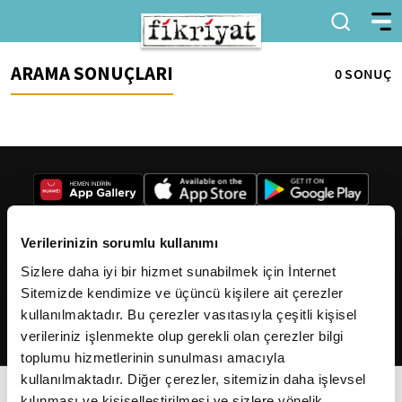
ARAMA SONUÇLARI
0 SONUÇ
Verilerinizin sorumlu kullanımı
Sizlere daha iyi bir hizmet sunabilmek için İnternet
2026
Fikriyat
. Tüm hakları saklıdır.
Sitemizde kendimize ve üçüncü kişilere ait çerezler
kullanılmaktadır. Bu çerezler vasıtasıyla çeşitli kişisel
verileriniz işlenmekte olup gerekli olan çerezler bilgi
toplumu hizmetlerinin sunulması amacıyla
kullanılmaktadır. Diğer çerezler, sitemizin daha işlevsel
kılınması ve kişiselleştirilmesi ve sizlere yönelik