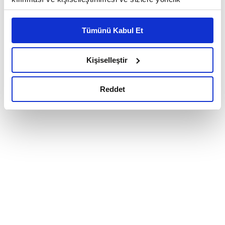
reklam/pazarlama faaliyetlerinin yapılması, amaçlarıyla
sınırlı olarak açık rızanız dahilinde kullanılacaktır.
Tümünü Kabul Et
Çerezlere ilişkin tercihlerinizi çerez paneli vasıtasıyla
belirleyebilirsiniz. Çerezlere ilişkin detaylı bilgi için
Ayarlar butonuna tıklayabilir,
Çerez Bilgilendirme
Kişiselleştir
Metnimizi ziyaret edebilirsiniz.
6698 sayılı Kişisel Verilerin Korunması Kanunu uyarınca
Reddet
hazırlanmış olan İnternet Sitesi Aydınlatma Metnimizi
okumak ve sitemizi ziyaretiniz kapsamında
gerçekleştirilen veri işleme faaliyetleri ile ilgili daha
detaylı bilgi almak için lütfen
tıklayınız.