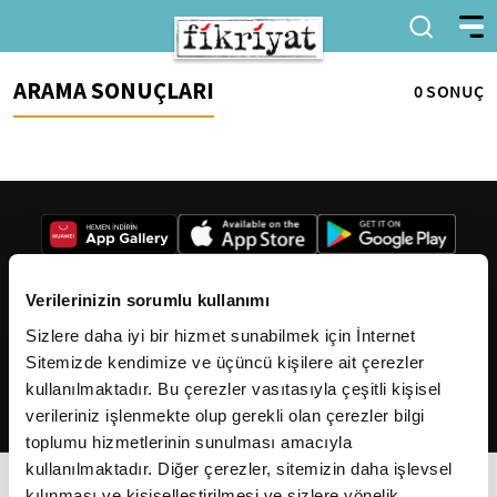
ARAMA SONUÇLARI
0 SONUÇ
Verilerinizin sorumlu kullanımı
Sizlere daha iyi bir hizmet sunabilmek için İnternet
2026
Fikriyat
. Tüm hakları saklıdır.
Sitemizde kendimize ve üçüncü kişilere ait çerezler
kullanılmaktadır. Bu çerezler vasıtasıyla çeşitli kişisel
verileriniz işlenmekte olup gerekli olan çerezler bilgi
toplumu hizmetlerinin sunulması amacıyla
kullanılmaktadır. Diğer çerezler, sitemizin daha işlevsel
kılınması ve kişiselleştirilmesi ve sizlere yönelik