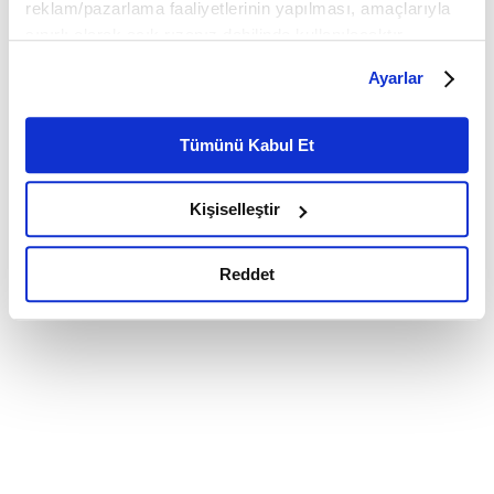
reklam/pazarlama faaliyetlerinin yapılması, amaçlarıyla
sınırlı olarak açık rızanız dahilinde kullanılacaktır.
Çerezlere ilişkin tercihlerinizi çerez paneli vasıtasıyla
Ayarlar
belirleyebilirsiniz. Çerezlere ilişkin detaylı bilgi için
Ayarlar butonuna tıklayabilir,
Çerez Bilgilendirme
Metnimizi ziyaret edebilirsiniz.
Tümünü Kabul Et
6698 sayılı Kişisel Verilerin Korunması Kanunu uyarınca
hazırlanmış olan İnternet Sitesi Aydınlatma Metnimizi
Kişiselleştir
okumak ve sitemizi ziyaretiniz kapsamında
gerçekleştirilen veri işleme faaliyetleri ile ilgili daha
detaylı bilgi almak için lütfen
tıklayınız.
Reddet